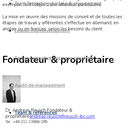
Transformation digitale & changement
exemple, font l'objet d'une attention particulière.
La mise en œuvre des missions de conseil et de toutes les
étapes de travail y afférentes s'effectue en allemand, en
anglais ou en français, selon les besoins du client.
Leadership development
Fondateur & propriétaire
Senior executive business coaching
Audit de management
Dr. Andreas Reusch
Fondateur &
Team & références
propriétaire
andreas.reusch@reusch-ibc.com
Tel.: +49-211-13866-285