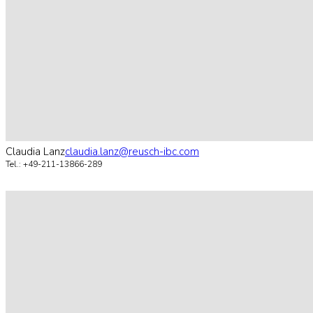
Claudia Lanz
claudia.lanz@reusch-ibc.com
Tel.: +49-211-13866-289