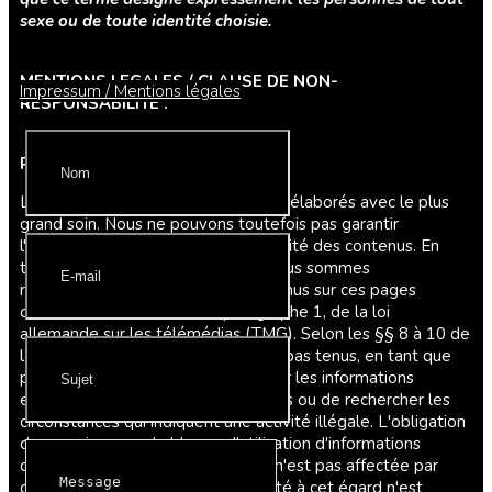
sexe ou de toute identité choisie.
MENTIONS LEGALES / CLAUSE DE NON-
Impressum / Mentions légales
RESPONSABILITE :
Responsabilité pour le contenu
Les contenus de nos pages ont été élaborés avec le plus
grand soin. Nous ne pouvons toutefois pas garantir
l'exactitude, l'exhaustivité et l'actualité des contenus. En
tant que prestataire de services, nous sommes
responsables de nos propres contenus sur ces pages
conformément à l'article 7, paragraphe 1, de la loi
allemande sur les télémédias (TMG). Selon les §§ 8 à 10 de
la TMG, nous ne sommes toutefois pas tenus, en tant que
prestataire de services, de surveiller les informations
externes transmises ou enregistrées ou de rechercher les
circonstances qui indiquent une activité illégale. L'obligation
de supprimer ou de bloquer l'utilisation d'informations
conformément aux lois générales n'est pas affectée par
cette disposition. Une responsabilité à cet égard n'est