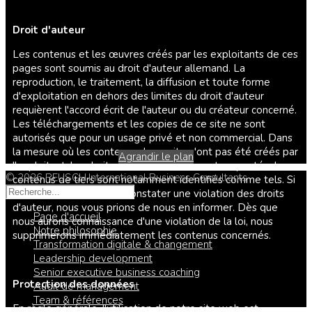
Droit d'auteur
Les contenus et les œuvres créés par les exploitants de ces
pages sont soumis au droit d'auteur allemand. La
reproduction, le traitement, la diffusion et toute forme
d'exploitation en dehors des limites du droit d'auteur
requièrent l'accord écrit de l'auteur ou du créateur concerné.
Les téléchargements et les copies de ce site ne sont
autorisés que pour un usage privé et non commercial. Dans
la mesure où les contenus de ce site n'ont pas été créés par
Agrandir le plan
l'exploitant, les droits d'auteur de tiers sont respectés. Les
© 2026 REUSCH.International Business Consultants
contenus de tiers sont notamment identifiés comme tels. Si
vous deviez néanmoins constater une violation des droits
d'auteur, nous vous prions de nous en informer. Dès que
Page d'accueil
nous aurons connaissance d'une violation de la loi, nous
Notre philosophie
supprimerons immédiatement les contenus concernés.
Transformation digitale & changement
Leadership development
Senior executive business coaching
Protection des données
Audit de management
Team & références
En règle générale, l'utilisation de notre site web est