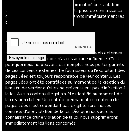
toutefois possible qu'à partir du moment où une violation
concrète de la loi est connue. Dès la prise de connaissance
d'une telle violation, nous supprimerons immédiatement les
contenus concernés.
Responsabilité pour les liens
Notre offre contient des liens vers des sites web externes
Envoyer le message
de tiers, sur lesquels nous n'avons aucune influence. C'est
pourquoi nous ne pouvons pas non plus nous porter garants
de ces contenus externes. Le fournisseur ou l'exploitant des
pages liées est toujours responsable de leur contenu. Les
pages liées ont été contrôlées au moment de la création du
lien afin de vérifier qu'elles ne présentaient pas d'infraction à
la loi. Aucun contenu illégal n'a été identifié au moment de
la création du lien. Un contrôle permanent du contenu des
pages liées n'est cependant pas exigible sans indices
concrets d'une violation de la loi. Dès que nous aurons
connaissance d'une violation de la loi, nous supprimerons
immédiatement les liens concernés.