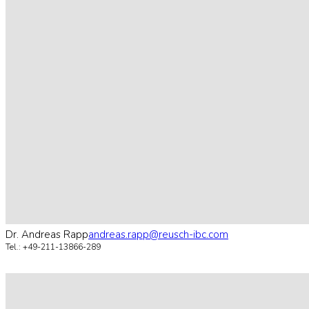
Dr. Andreas Rapp
andreas.rapp@reusch-ibc.com
Tel.: +49-211-13866-289