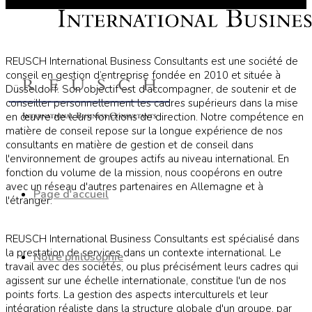
REUSCH International Business Consultants est une société de
conseil en gestion d’entreprise fondée en 2010 et située à
Düsseldorf. Son objectif est d'accompagner, de soutenir et de
conseiller personnellement les cadres supérieurs dans la mise
en œuvre de leurs fonctions de direction. Notre compétence en
matière de conseil repose sur la longue expérience de nos
consultants en matière de gestion et de conseil dans
l'environnement de groupes actifs au niveau international. En
fonction du volume de la mission, nous coopérons en outre
avec un réseau d'autres partenaires en Allemagne et à
Page d'accueil
l'étranger.
REUSCH International Business Consultants est spécialisé dans
la prestation de services dans un contexte international. Le
Notre philosophie
travail avec des sociétés, ou plus précisément leurs cadres qui
agissent sur une échelle internationale, constitue l'un de nos
points forts. La gestion des aspects interculturels et leur
intégration réaliste dans la structure globale d'un groupe, par