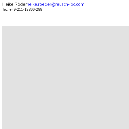
Heike Röder
heike.roeder@reusch-ibc.com
Tel.: +49-211-13866-288