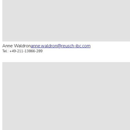
Anne Waldron
anne.waldron@reusch-ibc.com
Tel.: +49-211-13866-289