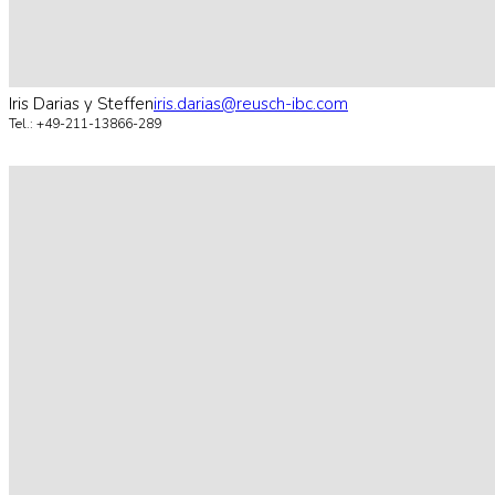
Iris Darias y Steffen
iris.darias@reusch-ibc.com
Tel.: +49-211-13866-289