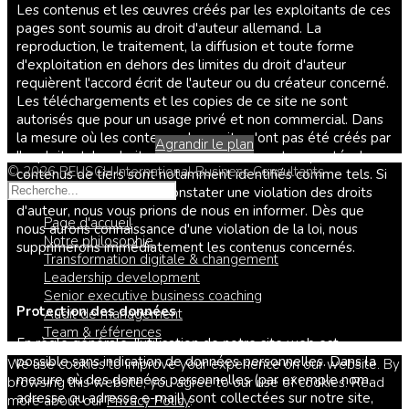
Les contenus et les œuvres créés par les exploitants de ces
pages sont soumis au droit d'auteur allemand. La
reproduction, le traitement, la diffusion et toute forme
d'exploitation en dehors des limites du droit d'auteur
requièrent l'accord écrit de l'auteur ou du créateur concerné.
Les téléchargements et les copies de ce site ne sont
autorisés que pour un usage privé et non commercial. Dans
la mesure où les contenus de ce site n'ont pas été créés par
Agrandir le plan
l'exploitant, les droits d'auteur de tiers sont respectés. Les
© 2026 REUSCH.International Business Consultants
contenus de tiers sont notamment identifiés comme tels. Si
vous deviez néanmoins constater une violation des droits
d'auteur, nous vous prions de nous en informer. Dès que
Page d'accueil
nous aurons connaissance d'une violation de la loi, nous
Notre philosophie
supprimerons immédiatement les contenus concernés.
Transformation digitale & changement
Leadership development
Senior executive business coaching
Protection des données
Audit de management
Team & références
En règle générale, l'utilisation de notre site web est
possible sans indication de données personnelles. Dans la
We use cookies to improve your experience on our website. By
mesure où des données personnelles (par exemple nom,
browsing this website, you agree to our use of cookies. Read
adresse ou adresse e-mail) sont collectées sur notre site,
more about our
Privacy Policy
.