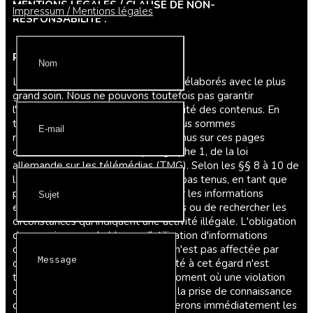
MENTIONS LEGALES / CLAUSE DE NON-
Impressum / Mentions légales
RESPONSABILITE :
Responsabilité pour le contenu
Les contenus de nos pages ont été élaborés avec le plus
grand soin. Nous ne pouvons toutefois pas garantir
l'exactitude, l'exhaustivité et l'actualité des contenus. En
tant que prestataire de services, nous sommes
responsables de nos propres contenus sur ces pages
conformément à l'article 7, paragraphe 1, de la loi
allemande sur les télémédias (TMG). Selon les §§ 8 à 10 de
la TMG, nous ne sommes toutefois pas tenus, en tant que
prestataire de services, de surveiller les informations
externes transmises ou enregistrées ou de rechercher les
circonstances qui indiquent une activité illégale. L'obligation
de supprimer ou de bloquer l'utilisation d'informations
conformément aux lois générales n'est pas affectée par
cette disposition. Une responsabilité à cet égard n'est
toutefois possible qu'à partir du moment où une violation
concrète de la loi est connue. Dès la prise de connaissance
d'une telle violation, nous supprimerons immédiatement les