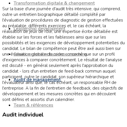
Transformation digitale & changement
Sur la base d'une journée d'audit très intensive, qui comprend,
outre un entretien biographique détaillé complété par
l'évaluation de procédures de diagnostic de gestion effectuées
au préalable, différents exercices et, le cas échéant, la
Leadership development
réalisation de jeux de rôle, une expertise écrite détaillée est
établie sur les forces et les faiblesses ainsi que sur les
possibilités et les exigences de développement potentielles du
candidat. Le bilan de compétence peut être axé aussi bien sur
Senior executive business coaching
une évaluation globale du cadre concerné que sur un profil
d'exigences à comparer concrètement. Le résultat de l'analyse
est discuté - en général seulement après l'approbation du
candidat - lors d'un entretien de feed-back commun auquel
participent, outre le candidat, son supérieur hiérarchique et
Audit de management
l'évaluateur ainsi que, le cas échéant, un responsable RH de
l'entreprise. A la fin de l'entretien de feedback, des objectifs de
développement et les mesures concrètes qui en découlent
sont définis et assortis d'un calendrier.
Team & références
Audit individuel