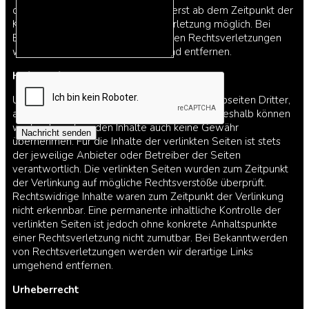
diesbezügliche Haftung ist jedoch erst ab dem Zeitpunkt der
Kenntnis einer konkreten Rechtsverletzung möglich. Bei
Bekanntwerden von entsprechenden Rechtsverletzungen
werden wir diese Inhalte umgehend entfernen.
Haftung für Links
Unser Angebot enthält Links zu externen Webseiten Dritter,
auf deren Inhalte wir keinen Einfluss haben. Deshalb können
wir für diese fremden Inhalte auch keine Gewähr
Nachricht senden
übernehmen. Für die Inhalte der verlinkten Seiten ist stets
der jeweilige Anbieter oder Betreiber der Seiten
verantwortlich. Die verlinkten Seiten wurden zum Zeitpunkt
der Verlinkung auf mögliche Rechtsverstöße überprüft.
Rechtswidrige Inhalte waren zum Zeitpunkt der Verlinkung
nicht erkennbar. Eine permanente inhaltliche Kontrolle der
verlinkten Seiten ist jedoch ohne konkrete Anhaltspunkte
einer Rechtsverletzung nicht zumutbar. Bei Bekanntwerden
von Rechtsverletzungen werden wir derartige Links
umgehend entfernen.
Urheberrecht