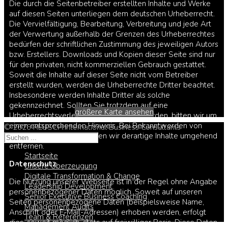
Die durch die Seitenbetreiber erstellten Inhalte und Werke
auf diesen Seiten unterliegen dem deutschen Urheberrecht.
Die Vervielfältigung, Bearbeitung, Verbreitung und jede Art
der Verwertung außerhalb der Grenzen des Urheberrechtes
bedürfen der schriftlichen Zustimmung des jeweiligen Autors
bzw. Erstellers. Downloads und Kopien dieser Seite sind nur
für den privaten, nicht kommerziellen Gebrauch gestattet.
Soweit die Inhalte auf dieser Seite nicht vom Betreiber
erstellt wurden, werden die Urheberrechte Dritter beachtet.
Insbesondere werden Inhalte Dritter als solche
gekennzeichnet. Sollten Sie trotzdem auf eine
größere Karte ansehen
Urheberrechtsverletzung aufmerksam werden, bitten wir um
einen entsprechenden Hinweis. Bei Bekanntwerden von
© 2026 REUSCH.International Business Consultants
Rechtsverletzungen werden wir derartige Inhalte umgehend
entfernen.
Startseite
Datenschutz
Unsere Überzeugung
Digitale Transformation & Change
Die Nutzung unserer Webseite ist in der Regel ohne Angabe
Leadership Development
personenbezogener Daten möglich. Soweit auf unseren
Senior Executive Business Coaching
Seiten personenbezogene Daten (beispielsweise Name,
Management Audits
Anschrift oder E-Mail-Adressen) erhoben werden, erfolgt
Team & Referenzen
dies, soweit möglich, stets auf freiwilliger Basis. Diese Daten