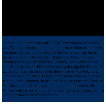
Führung und Change sind aufs Engste miteinander verwoben.
Und: Führung bedeutet allem voran die Interaktion mit anderen
Personen. Der sich daraus ergebende Führungserfolg hängt
dabei in hohem Maße von der Fähigkeit ab, Menschen und
Situationen richtig einschätzen zu können. Dazu zählt ebenso
sehr die möglichst sachliche Beurteilung der eigenen Person. Es
gilt, sowohl das persönliche Handeln in seiner Auswirkung auf
Dritte als auch die Interaktionen Dritter untereinander erkennen
und steuern zu können. An diesem Punkt setzt unsere Arbeit an:
wir schärfen den Blick unserer Klienten für ihre persönliche
Wirkung auf das Umfeld und entwickeln so deren Potenzial, ihre
Führung erfolgreicher zu gestalten.