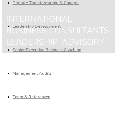
Digitale Transformation & Change
INTERNATIONAL
Leadership Development
BUSINESS CONSULTANTS
LEADERSHIP ADVISORY
Senior Executive Business Coaching
Management Audits
Team & Referenzen