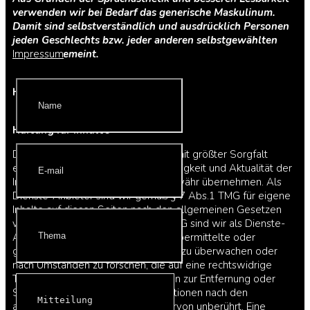
verwenden wir bei Bedarf das generische Maskulinum.
Damit sind selbstverständlich und ausdrücklich Personen
jeden Geschlechts bzw. jeder anderen selbstgewählten
Identität gemeint.
Impressum
HAFTUNGSAUSSCHLUSS:
Haftung für Inhalte
Die Inhalte unserer Seiten wurden mit größter Sorgfalt
erstellt. Für die Richtigkeit, Vollständigkeit und Aktualität der
Inhalte können wir jedoch keine Gewähr übernehmen. Als
Dienste-Anbieter sind wir gemäß § 7 Abs.1 TMG für eigene
Inhalte auf diesen Seiten nach den allgemeinen Gesetzen
verantwortlich. Nach §§ 8 bis 10 TMG sind wir als Dienste-
Anbieter jedoch nicht verpflichtet, übermittelte oder
gespeicherte fremde Informationen zu überwachen oder
nach Umständen zu forschen, die auf eine rechtswidrige
Tätigkeit hinweisen. Verpflichtungen zur Entfernung oder
Sperrung der Nutzung von Informationen nach den
allgemeinen Gesetzen bleiben hiervon unberührt. Eine